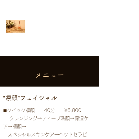
070-2688-3348
le’a malie - レアマーリ
エ -
​凛顔フェイシャルサロン
​メニュー
​“凛顔”フェイシャル
​◼︎クイック凛顔​ 40分 ¥6,800
クレンジング→ディープ洗顔→保湿ケ
ア→凛顔→
スペシャルスキンケア→ヘッドセラピ