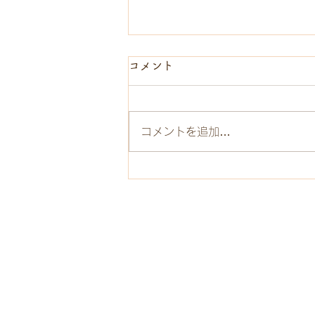
料金相場.jp​の記事の監修をさ
コメント
せていただきました。
株式会社Context Japan様の「料
コメントを追加…
金相場.jp」エステサロンの料金
相場という記事の監修をさせてい
ただきました。 エステサロンの
選び方などにも触れておりますの
で、ぜひご覧ください。
https://context-
japan.co.jp/ryokin/estesalo...