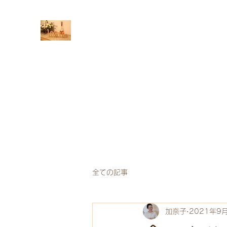
le’a malie - レアマーリエ -
​凛顔フェイシャルサロン
ホーム
ブログ
“凛顔”とは
初めての方へ
スタッ
全ての記事
加奈子
2021年9